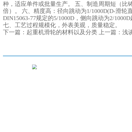
种，适应单件或批量生产。 五、制造周期短（比铸钢
倍）。 六、精度高：径向跳动为1/1000D(D-滑
DIN15063-77规定的5/1000D，侧向跳动为2/100
七、工艺过程规模化，外表美观，质量稳定。
下一篇：
起重机滑轮的材料以及分类
上一篇：
浅
凯亚首页
公司简介
产品展示
生产
江阴凯亚机械有限公司
版权所有
咨询热线：0510-86164300 手机：1392135671
地址：江阴市临港新城葫桥路104号
邮箱：2621183283@qq.com
技术支持：
华企立方
主营产品：热轧滑轮，江阴热轧滑轮